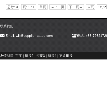
总数:
3
页:
1
/
1
首页
←上一页
下一页→
末页
联系我们
Email:
will@supplier-tattoo.com
电话: +86-7962172
友情衔接:
百度
|
衔接2
|
衔接3
|
衔接4
|
更多衔接
|